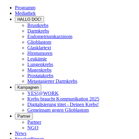
Programm
Mediathek
HALLO DOC!
Brustkrebs
Darmkrebs
Endometriumkarzinom
Glioblastom
Glasklartext
Hirntumoren
Leukämie
Lungenkrebs
Magenkrebs
Prostatakrebs
Metastasierter Darmkrebs
Kampagnen
YES!@WORK
Krebs braucht Kommunikation 2025
Digitalisierung tötet - Deinen Krebs!
Gemeinsam gegen Glioblastom
Partner
Partner
NGO
News
Speaker*innen