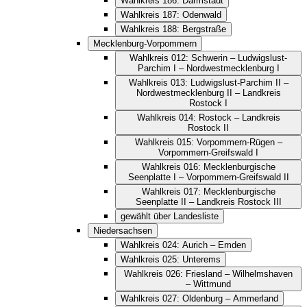
Wahlkreis 186: Darmstadt
Wahlkreis 187: Odenwald
Wahlkreis 188: Bergstraße
Mecklenburg-Vorpommern
Wahlkreis 012: Schwerin – Ludwigslust-
Parchim I – Nordwestmecklenburg I
Wahlkreis 013: Ludwigslust-Parchim II –
Nordwestmecklenburg II – Landkreis
Rostock I
Wahlkreis 014: Rostock – Landkreis
Rostock II
Wahlkreis 015: Vorpommern-Rügen –
Vorpommern-Greifswald I
Wahlkreis 016: Mecklenburgische
Seenplatte I – Vorpommern-Greifswald II
Wahlkreis 017: Mecklenburgische
Seenplatte II – Landkreis Rostock III
gewählt über Landesliste
Niedersachsen
Wahlkreis 024: Aurich – Emden
Wahlkreis 025: Unterems
Wahlkreis 026: Friesland – Wilhelmshaven
– Wittmund
Wahlkreis 027: Oldenburg – Ammerland