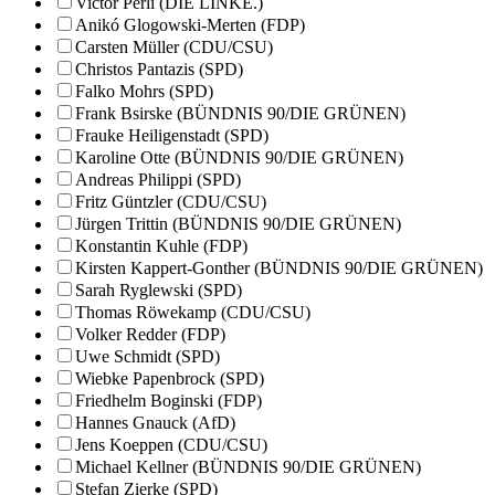
Victor Perli (DIE LINKE.)
Anikó Glogowski-Merten (FDP)
Carsten Müller (CDU/CSU)
Christos Pantazis (SPD)
Falko Mohrs (SPD)
Frank Bsirske (BÜNDNIS 90/DIE GRÜNEN)
Frauke Heiligenstadt (SPD)
Karoline Otte (BÜNDNIS 90/DIE GRÜNEN)
Andreas Philippi (SPD)
Fritz Güntzler (CDU/CSU)
Jürgen Trittin (BÜNDNIS 90/DIE GRÜNEN)
Konstantin Kuhle (FDP)
Kirsten Kappert-Gonther (BÜNDNIS 90/DIE GRÜNEN)
Sarah Ryglewski (SPD)
Thomas Röwekamp (CDU/CSU)
Volker Redder (FDP)
Uwe Schmidt (SPD)
Wiebke Papenbrock (SPD)
Friedhelm Boginski (FDP)
Hannes Gnauck (AfD)
Jens Koeppen (CDU/CSU)
Michael Kellner (BÜNDNIS 90/DIE GRÜNEN)
Stefan Zierke (SPD)