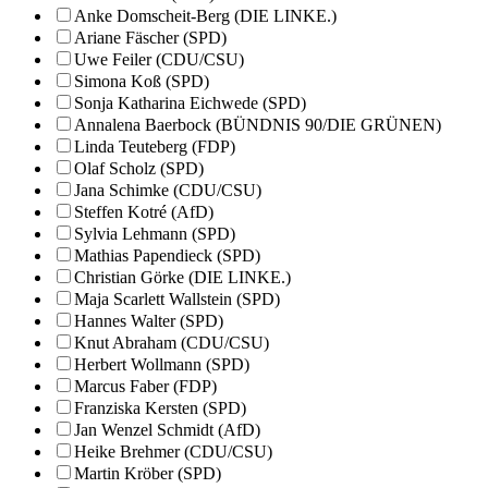
Anke Domscheit-Berg (DIE LINKE.)
Ariane Fäscher (SPD)
Uwe Feiler (CDU/CSU)
Simona Koß (SPD)
Sonja Katharina Eichwede (SPD)
Annalena Baerbock (BÜNDNIS 90/DIE GRÜNEN)
Linda Teuteberg (FDP)
Olaf Scholz (SPD)
Jana Schimke (CDU/CSU)
Steffen Kotré (AfD)
Sylvia Lehmann (SPD)
Mathias Papendieck (SPD)
Christian Görke (DIE LINKE.)
Maja Scarlett Wallstein (SPD)
Hannes Walter (SPD)
Knut Abraham (CDU/CSU)
Herbert Wollmann (SPD)
Marcus Faber (FDP)
Franziska Kersten (SPD)
Jan Wenzel Schmidt (AfD)
Heike Brehmer (CDU/CSU)
Martin Kröber (SPD)