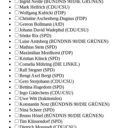
Ingrid Nestle (BÜNDNIS 90/DIE GRÜNEN)
Mark Helfrich (CDU/CSU)
Wolfgang Kubicki (FDP)
Christine Aschenberg-Dugnus (FDP)
Gereon Bollmann (AfD)
Johann David Wadephul (CDU/CSU)
Sönke Rix (SPD)
Luise Amtsberg (BÜNDNIS 90/DIE GRÜNEN)
Mathias Stein (SPD)
Maximilian Mordhorst (FDP)
Kristian Klinck (SPD)
Cornelia Möhring (DIE LINKE.)
Ralf Stegner (SPD)
Bengt Axel Bergt (SPD)
Gero Storjohann (CDU/CSU)
Bettina Hagedorn (SPD)
Ingo Gädechens (CDU/CSU)
Uwe Witt (fraktionslos)
Konstantin Notz (BÜNDNIS 90/DIE GRÜNEN)
Nina Scheer (SPD)
Bruno Hönel (BÜNDNIS 90/DIE GRÜNEN)
Tim Klüssendorf (SPD)
Dietrich Monstadt (CDU/CSU)