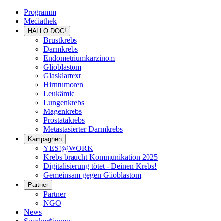
Programm
Mediathek
HALLO DOC!
Brustkrebs
Darmkrebs
Endometriumkarzinom
Glioblastom
Glasklartext
Hirntumoren
Leukämie
Lungenkrebs
Magenkrebs
Prostatakrebs
Metastasierter Darmkrebs
Kampagnen
YES!@WORK
Krebs braucht Kommunikation 2025
Digitalisierung tötet - Deinen Krebs!
Gemeinsam gegen Glioblastom
Partner
Partner
NGO
News
Speaker*innen