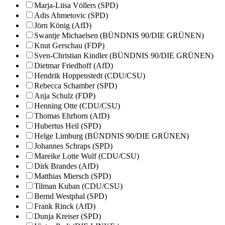
Marja-Liisa Völlers (SPD)
Adis Ahmetovic (SPD)
Jörn König (AfD)
Swantje Michaelsen (BÜNDNIS 90/DIE GRÜNEN)
Knut Gerschau (FDP)
Sven-Christian Kindler (BÜNDNIS 90/DIE GRÜNEN)
Dietmar Friedhoff (AfD)
Hendrik Hoppenstedt (CDU/CSU)
Rebecca Schamber (SPD)
Anja Schulz (FDP)
Henning Otte (CDU/CSU)
Thomas Ehrhorn (AfD)
Hubertus Heil (SPD)
Helge Limburg (BÜNDNIS 90/DIE GRÜNEN)
Johannes Schraps (SPD)
Mareike Lotte Wulf (CDU/CSU)
Dirk Brandes (AfD)
Matthias Miersch (SPD)
Tilman Kuban (CDU/CSU)
Bernd Westphal (SPD)
Frank Rinck (AfD)
Dunja Kreiser (SPD)