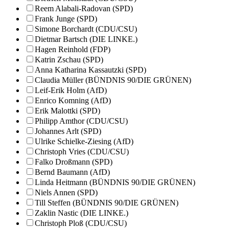
Reem Alabali-Radovan (SPD)
Frank Junge (SPD)
Simone Borchardt (CDU/CSU)
Dietmar Bartsch (DIE LINKE.)
Hagen Reinhold (FDP)
Katrin Zschau (SPD)
Anna Katharina Kassautzki (SPD)
Claudia Müller (BÜNDNIS 90/DIE GRÜNEN)
Leif-Erik Holm (AfD)
Enrico Komning (AfD)
Erik Malottki (SPD)
Philipp Amthor (CDU/CSU)
Johannes Arlt (SPD)
Ulrike Schielke-Ziesing (AfD)
Christoph Vries (CDU/CSU)
Falko Droßmann (SPD)
Bernd Baumann (AfD)
Linda Heitmann (BÜNDNIS 90/DIE GRÜNEN)
Niels Annen (SPD)
Till Steffen (BÜNDNIS 90/DIE GRÜNEN)
Zaklin Nastic (DIE LINKE.)
Christoph Ploß (CDU/CSU)