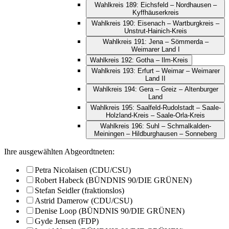
Wahlkreis 189: Eichsfeld – Nordhausen –
Kyffhäuserkreis
Wahlkreis 190: Eisenach – Wartburgkreis –
Unstrut-Hainich-Kreis
Wahlkreis 191: Jena – Sömmerda –
Weimarer Land I
Wahlkreis 192: Gotha – Ilm-Kreis
Wahlkreis 193: Erfurt – Weimar – Weimarer
Land II
Wahlkreis 194: Gera – Greiz – Altenburger
Land
Wahlkreis 195: Saalfeld-Rudolstadt – Saale-
Holzland-Kreis – Saale-Orla-Kreis
Wahlkreis 196: Suhl – Schmalkalden-
Meiningen – Hildburghausen – Sonneberg
Ihre ausgewählten Abgeordtneten:
Petra Nicolaisen (CDU/CSU)
Robert Habeck (BÜNDNIS 90/DIE GRÜNEN)
Stefan Seidler (fraktionslos)
Astrid Damerow (CDU/CSU)
Denise Loop (BÜNDNIS 90/DIE GRÜNEN)
Gyde Jensen (FDP)