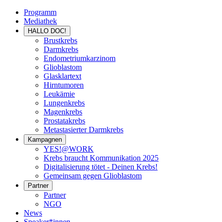
Programm
Mediathek
HALLO DOC!
Brustkrebs
Darmkrebs
Endometriumkarzinom
Glioblastom
Glasklartext
Hirntumoren
Leukämie
Lungenkrebs
Magenkrebs
Prostatakrebs
Metastasierter Darmkrebs
Kampagnen
YES!@WORK
Krebs braucht Kommunikation 2025
Digitalisierung tötet - Deinen Krebs!
Gemeinsam gegen Glioblastom
Partner
Partner
NGO
News
Speaker*innen