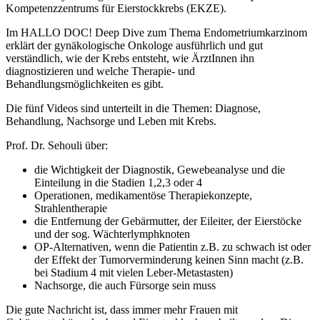
Kompetenzzentrums für Eierstockkrebs (EKZE).
Im HALLO DOC! Deep Dive zum Thema Endometriumkarzinom
erklärt der gynäkologische Onkologe ausführlich und gut
verständlich, wie der Krebs entsteht, wie ÄrztInnen ihn
diagnostizieren und welche Therapie- und
Behandlungsmöglichkeiten es gibt.
Die fünf Videos sind unterteilt in die Themen: Diagnose,
Behandlung, Nachsorge und Leben mit Krebs.
Prof. Dr. Sehouli über:
die Wichtigkeit der Diagnostik, Gewebeanalyse und die
Einteilung in die Stadien 1,2,3 oder 4
Operationen, medikamentöse Therapiekonzepte,
Strahlentherapie
die Entfernung der Gebärmutter, der Eileiter, der Eierstöcke
und der sog. Wächterlymphknoten
OP-Alternativen, wenn die Patientin z.B. zu schwach ist oder
der Effekt der Tumorverminderung keinen Sinn macht (z.B.
bei Stadium 4 mit vielen Leber-Metastasten)
Nachsorge, die auch Fürsorge sein muss
Die gute Nachricht ist, dass immer mehr Frauen mit