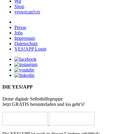
Wir
Shop
yeswecan!cer
Presse
Jobs
Impressum
Datenschutz
YES!APP Login
DIE YES!APP
Deine digitale Selbsthilfegruppe
Jetzt GRATIS herunterladen und los geht’s!
Die YES!APP ist auch in diesen Ländern erhältlich: