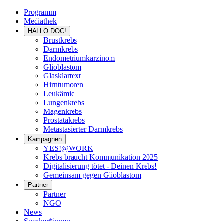
Programm
Mediathek
HALLO DOC!
Brustkrebs
Darmkrebs
Endometriumkarzinom
Glioblastom
Glasklartext
Hirntumoren
Leukämie
Lungenkrebs
Magenkrebs
Prostatakrebs
Metastasierter Darmkrebs
Kampagnen
YES!@WORK
Krebs braucht Kommunikation 2025
Digitalisierung tötet - Deinen Krebs!
Gemeinsam gegen Glioblastom
Partner
Partner
NGO
News
Speaker*innen