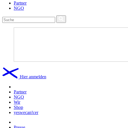
Partner
NGO
Hier anmelden
Partner
NGO
Wir
Shop
yeswecan!cer
Presse