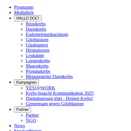
Programm
Mediathek
HALLO DOC!
Brustkrebs
Darmkrebs
Endometriumkarzinom
Glioblastom
Glasklartext
Hirntumoren
Leukämie
Lungenkrebs
Magenkrebs
Prostatakrebs
Metastasierter Darmkrebs
Kampagnen
YES!@WORK
Krebs braucht Kommunikation 2025
Digitalisierung tötet - Deinen Krebs!
Gemeinsam gegen Glioblastom
Partner
Partner
NGO
News
Speaker*innen