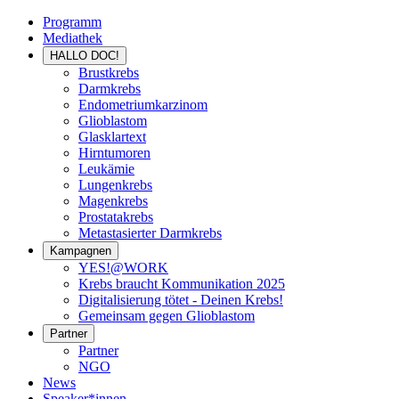
Programm
Mediathek
HALLO DOC!
Brustkrebs
Darmkrebs
Endometriumkarzinom
Glioblastom
Glasklartext
Hirntumoren
Leukämie
Lungenkrebs
Magenkrebs
Prostatakrebs
Metastasierter Darmkrebs
Kampagnen
YES!@WORK
Krebs braucht Kommunikation 2025
Digitalisierung tötet - Deinen Krebs!
Gemeinsam gegen Glioblastom
Partner
Partner
NGO
News
Speaker*innen