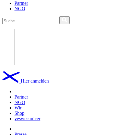
Partner
NGO
Hier anmelden
Partner
NGO
Wir
Shop
yeswecan!cer
Presse