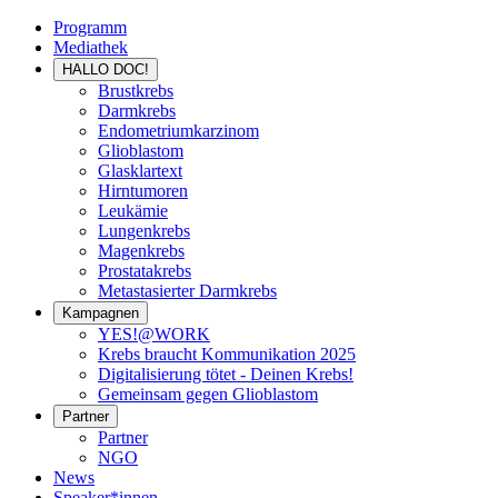
Programm
Mediathek
HALLO DOC!
Brustkrebs
Darmkrebs
Endometriumkarzinom
Glioblastom
Glasklartext
Hirntumoren
Leukämie
Lungenkrebs
Magenkrebs
Prostatakrebs
Metastasierter Darmkrebs
Kampagnen
YES!@WORK
Krebs braucht Kommunikation 2025
Digitalisierung tötet - Deinen Krebs!
Gemeinsam gegen Glioblastom
Partner
Partner
NGO
News
Speaker*innen