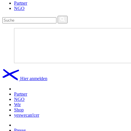
Partner
NGO
Hier anmelden
Partner
NGO
Wir
Shop
yeswecan!cer
Presse