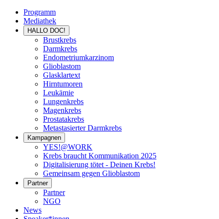
Programm
Mediathek
HALLO DOC!
Brustkrebs
Darmkrebs
Endometriumkarzinom
Glioblastom
Glasklartext
Hirntumoren
Leukämie
Lungenkrebs
Magenkrebs
Prostatakrebs
Metastasierter Darmkrebs
Kampagnen
YES!@WORK
Krebs braucht Kommunikation 2025
Digitalisierung tötet - Deinen Krebs!
Gemeinsam gegen Glioblastom
Partner
Partner
NGO
News
Speaker*innen