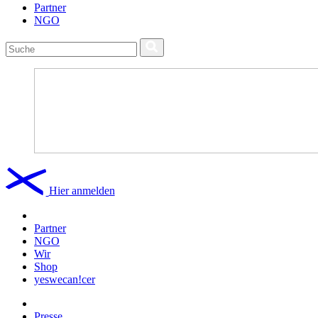
Partner
NGO
Hier anmelden
Partner
NGO
Wir
Shop
yeswecan!cer
Presse