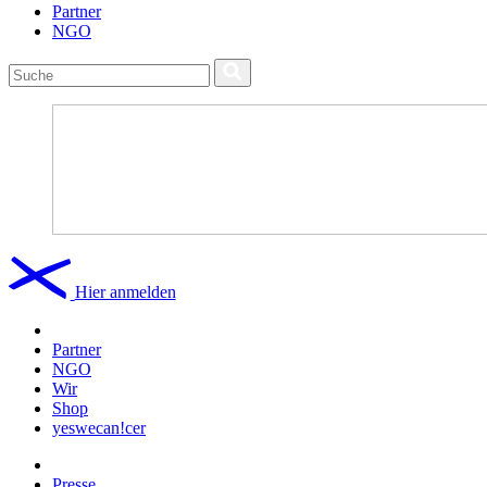
Partner
NGO
Hier anmelden
Partner
NGO
Wir
Shop
yeswecan!cer
Presse