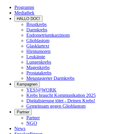
Programm
Mediathek
HALLO DOC!
Brustkrebs
Darmkrebs
Endometriumkarzinom
Glioblastom
Glasklartext
Hirntumoren
Leukämie
Lungenkrebs
Magenkrebs
Prostatakrebs
Metastasierter Darmkrebs
Kampagnen
YES!@WORK
Krebs braucht Kommunikation 2025
Digitalisierung tötet - Deinen Krebs!
Gemeinsam gegen Glioblastom
Partner
Partner
NGO
News
Speaker*innen