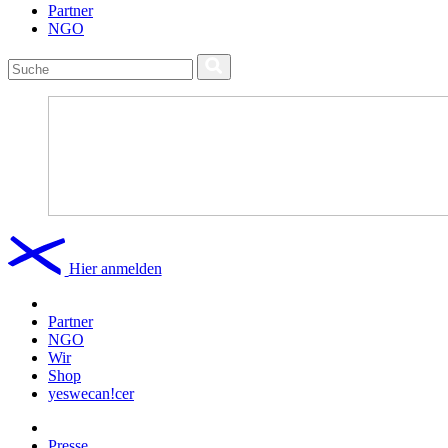
Partner
NGO
Hier anmelden
Partner
NGO
Wir
Shop
yeswecan!cer
Presse