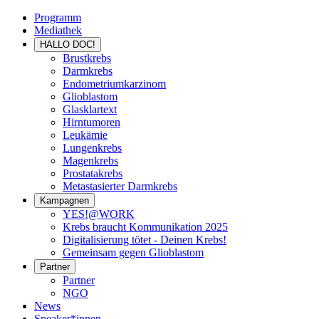
Programm
Mediathek
HALLO DOC!
Brustkrebs
Darmkrebs
Endometriumkarzinom
Glioblastom
Glasklartext
Hirntumoren
Leukämie
Lungenkrebs
Magenkrebs
Prostatakrebs
Metastasierter Darmkrebs
Kampagnen
YES!@WORK
Krebs braucht Kommunikation 2025
Digitalisierung tötet - Deinen Krebs!
Gemeinsam gegen Glioblastom
Partner
Partner
NGO
News
Speaker*innen