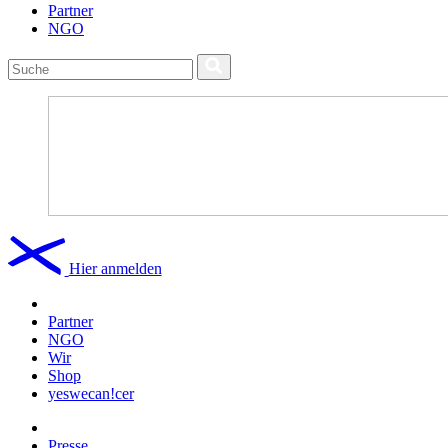
Partner
NGO
Hier anmelden
Partner
NGO
Wir
Shop
yeswecan!cer
Presse