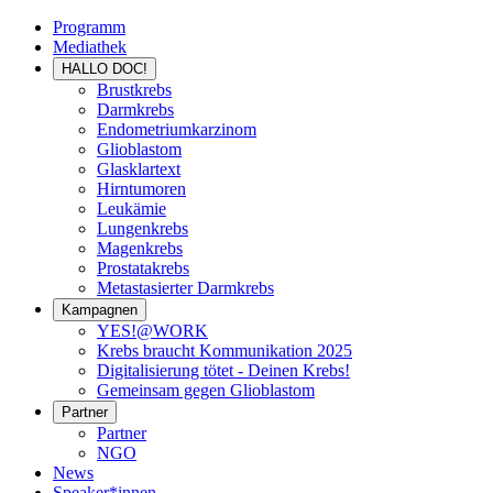
Programm
Mediathek
HALLO DOC!
Brustkrebs
Darmkrebs
Endometriumkarzinom
Glioblastom
Glasklartext
Hirntumoren
Leukämie
Lungenkrebs
Magenkrebs
Prostatakrebs
Metastasierter Darmkrebs
Kampagnen
YES!@WORK
Krebs braucht Kommunikation 2025
Digitalisierung tötet - Deinen Krebs!
Gemeinsam gegen Glioblastom
Partner
Partner
NGO
News
Speaker*innen