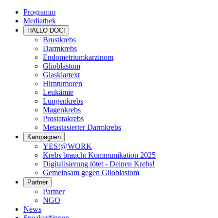
Programm
Mediathek
HALLO DOC!
Brustkrebs
Darmkrebs
Endometriumkarzinom
Glioblastom
Glasklartext
Hirntumoren
Leukämie
Lungenkrebs
Magenkrebs
Prostatakrebs
Metastasierter Darmkrebs
Kampagnen
YES!@WORK
Krebs braucht Kommunikation 2025
Digitalisierung tötet - Deinen Krebs!
Gemeinsam gegen Glioblastom
Partner
Partner
NGO
News
Speaker*innen