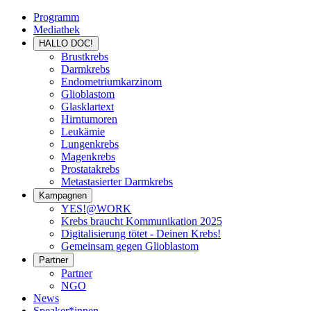
Programm
Mediathek
HALLO DOC!
Brustkrebs
Darmkrebs
Endometriumkarzinom
Glioblastom
Glasklartext
Hirntumoren
Leukämie
Lungenkrebs
Magenkrebs
Prostatakrebs
Metastasierter Darmkrebs
Kampagnen
YES!@WORK
Krebs braucht Kommunikation 2025
Digitalisierung tötet - Deinen Krebs!
Gemeinsam gegen Glioblastom
Partner
Partner
NGO
News
Speaker*innen