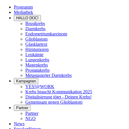
Programm
Mediathek
HALLO DOC!
Brustkrebs
Darmkrebs
Endometriumkarzinom
Glioblastom
Glasklartext
Hirntumoren
Leukämie
Lungenkrebs
Magenkrebs
Prostatakrebs
Metastasierter Darmkrebs
Kampagnen
YES!@WORK
Krebs braucht Kommunikation 2025
Digitalisierung tötet - Deinen Krebs!
Gemeinsam gegen Glioblastom
Partner
Partner
NGO
News
Speaker*innen