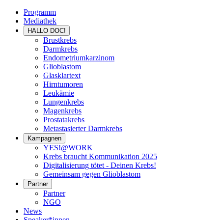
Programm
Mediathek
HALLO DOC!
Brustkrebs
Darmkrebs
Endometriumkarzinom
Glioblastom
Glasklartext
Hirntumoren
Leukämie
Lungenkrebs
Magenkrebs
Prostatakrebs
Metastasierter Darmkrebs
Kampagnen
YES!@WORK
Krebs braucht Kommunikation 2025
Digitalisierung tötet - Deinen Krebs!
Gemeinsam gegen Glioblastom
Partner
Partner
NGO
News
Speaker*innen