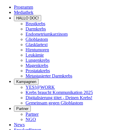
Programm
Mediathek
HALLO DOC!
Brustkrebs
Darmkrebs
Endometriumkarzinom
Glioblastom
Glasklartext
Hirntumoren
Leukämie
Lungenkrebs
Magenkrebs
Prostatakrebs
Metastasierter Darmkrebs
Kampagnen
YES!@WORK
Krebs braucht Kommunikation 2025
Digitalisierung tötet - Deinen Krebs!
Gemeinsam gegen Glioblastom
Partner
Partner
NGO
News
Speaker*innen