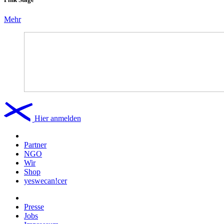
Mehr
Hier anmelden
Partner
NGO
Wir
Shop
yeswecan!cer
Presse
Jobs