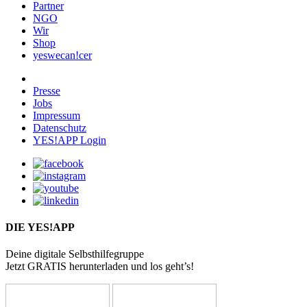
Partner
NGO
Wir
Shop
yeswecan!cer
Presse
Jobs
Impressum
Datenschutz
YES!APP Login
DIE YES!APP
Deine digitale Selbsthilfegruppe
Jetzt GRATIS herunterladen und los geht’s!