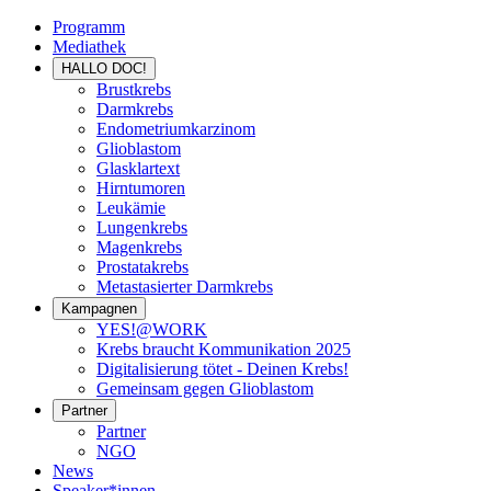
Programm
Mediathek
HALLO DOC!
Brustkrebs
Darmkrebs
Endometriumkarzinom
Glioblastom
Glasklartext
Hirntumoren
Leukämie
Lungenkrebs
Magenkrebs
Prostatakrebs
Metastasierter Darmkrebs
Kampagnen
YES!@WORK
Krebs braucht Kommunikation 2025
Digitalisierung tötet - Deinen Krebs!
Gemeinsam gegen Glioblastom
Partner
Partner
NGO
News
Speaker*innen