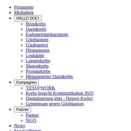
Programm
Mediathek
HALLO DOC!
Brustkrebs
Darmkrebs
Endometriumkarzinom
Glioblastom
Glasklartext
Hirntumoren
Leukämie
Lungenkrebs
Magenkrebs
Prostatakrebs
Metastasierter Darmkrebs
Kampagnen
YES!@WORK
Krebs braucht Kommunikation 2025
Digitalisierung tötet - Deinen Krebs!
Gemeinsam gegen Glioblastom
Partner
Partner
NGO
News
Speaker*innen