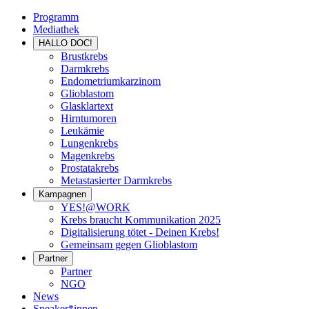
Programm
Mediathek
HALLO DOC!
Brustkrebs
Darmkrebs
Endometriumkarzinom
Glioblastom
Glasklartext
Hirntumoren
Leukämie
Lungenkrebs
Magenkrebs
Prostatakrebs
Metastasierter Darmkrebs
Kampagnen
YES!@WORK
Krebs braucht Kommunikation 2025
Digitalisierung tötet - Deinen Krebs!
Gemeinsam gegen Glioblastom
Partner
Partner
NGO
News
Speaker*innen