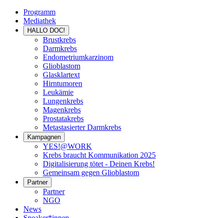
Programm
Mediathek
HALLO DOC!
Brustkrebs
Darmkrebs
Endometriumkarzinom
Glioblastom
Glasklartext
Hirntumoren
Leukämie
Lungenkrebs
Magenkrebs
Prostatakrebs
Metastasierter Darmkrebs
Kampagnen
YES!@WORK
Krebs braucht Kommunikation 2025
Digitalisierung tötet - Deinen Krebs!
Gemeinsam gegen Glioblastom
Partner
Partner
NGO
News
Speaker*innen