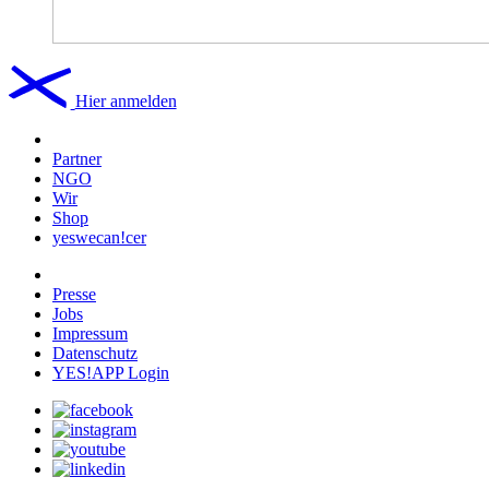
Hier anmelden
Partner
NGO
Wir
Shop
yeswecan!cer
Presse
Jobs
Impressum
Datenschutz
YES!APP Login