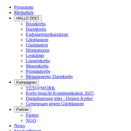
Programm
Mediathek
HALLO DOC!
Brustkrebs
Darmkrebs
Endometriumkarzinom
Glioblastom
Glasklartext
Hirntumoren
Leukämie
Lungenkrebs
Magenkrebs
Prostatakrebs
Metastasierter Darmkrebs
Kampagnen
YES!@WORK
Krebs braucht Kommunikation 2025
Digitalisierung tötet - Deinen Krebs!
Gemeinsam gegen Glioblastom
Partner
Partner
NGO
News
Speaker*innen