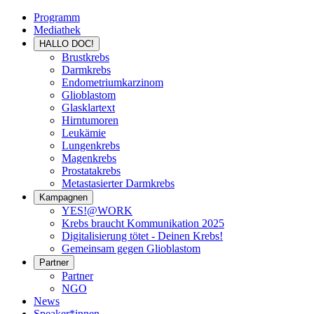
Programm
Mediathek
HALLO DOC!
Brustkrebs
Darmkrebs
Endometriumkarzinom
Glioblastom
Glasklartext
Hirntumoren
Leukämie
Lungenkrebs
Magenkrebs
Prostatakrebs
Metastasierter Darmkrebs
Kampagnen
YES!@WORK
Krebs braucht Kommunikation 2025
Digitalisierung tötet - Deinen Krebs!
Gemeinsam gegen Glioblastom
Partner
Partner
NGO
News
Speaker*innen