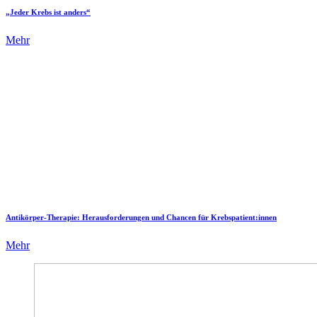
„Jeder Krebs ist anders“
Mehr
Antikörper-Therapie: Herausforderungen und Chancen für Krebspatient:innen
Mehr