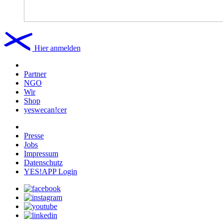
Hier anmelden
Partner
NGO
Wir
Shop
yeswecan!cer
Presse
Jobs
Impressum
Datenschutz
YES!APP Login