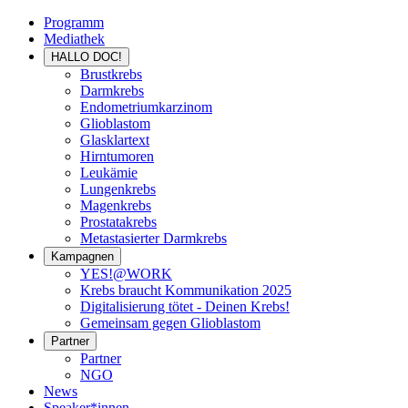
Programm
Mediathek
HALLO DOC!
Brustkrebs
Darmkrebs
Endometriumkarzinom
Glioblastom
Glasklartext
Hirntumoren
Leukämie
Lungenkrebs
Magenkrebs
Prostatakrebs
Metastasierter Darmkrebs
Kampagnen
YES!@WORK
Krebs braucht Kommunikation 2025
Digitalisierung tötet - Deinen Krebs!
Gemeinsam gegen Glioblastom
Partner
Partner
NGO
News
Speaker*innen