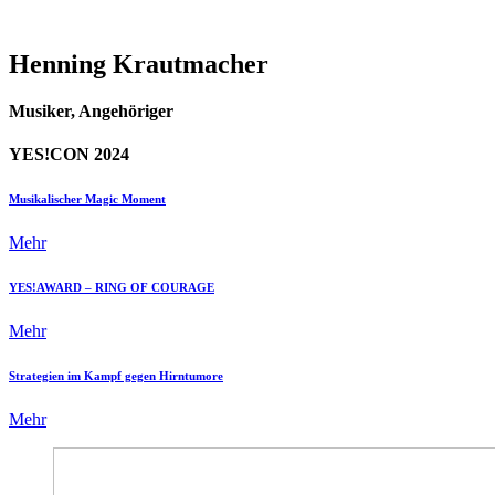
Henning Krautmacher
Musiker, Angehöriger
YES!CON 2024
Musikalischer Magic Moment
Mehr
YES!AWARD – RING OF COURAGE
Mehr
Strategien im Kampf gegen Hirntumore
Mehr