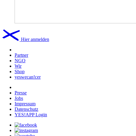
Hier anmelden
Partner
NGO
Wir
Shop
yeswecan!cer
Presse
Jobs
Impressum
Datenschutz
YES!APP Login