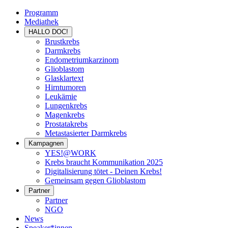
Programm
Mediathek
HALLO DOC!
Brustkrebs
Darmkrebs
Endometriumkarzinom
Glioblastom
Glasklartext
Hirntumoren
Leukämie
Lungenkrebs
Magenkrebs
Prostatakrebs
Metastasierter Darmkrebs
Kampagnen
YES!@WORK
Krebs braucht Kommunikation 2025
Digitalisierung tötet - Deinen Krebs!
Gemeinsam gegen Glioblastom
Partner
Partner
NGO
News
Speaker*innen