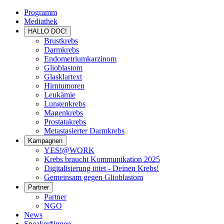
Programm
Mediathek
HALLO DOC!
Brustkrebs
Darmkrebs
Endometriumkarzinom
Glioblastom
Glasklartext
Hirntumoren
Leukämie
Lungenkrebs
Magenkrebs
Prostatakrebs
Metastasierter Darmkrebs
Kampagnen
YES!@WORK
Krebs braucht Kommunikation 2025
Digitalisierung tötet - Deinen Krebs!
Gemeinsam gegen Glioblastom
Partner
Partner
NGO
News
Speaker*innen