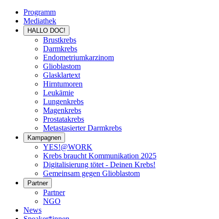
Programm
Mediathek
HALLO DOC!
Brustkrebs
Darmkrebs
Endometriumkarzinom
Glioblastom
Glasklartext
Hirntumoren
Leukämie
Lungenkrebs
Magenkrebs
Prostatakrebs
Metastasierter Darmkrebs
Kampagnen
YES!@WORK
Krebs braucht Kommunikation 2025
Digitalisierung tötet - Deinen Krebs!
Gemeinsam gegen Glioblastom
Partner
Partner
NGO
News
Speaker*innen