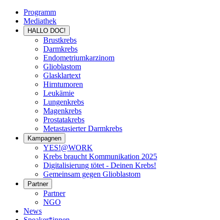
Programm
Mediathek
HALLO DOC!
Brustkrebs
Darmkrebs
Endometriumkarzinom
Glioblastom
Glasklartext
Hirntumoren
Leukämie
Lungenkrebs
Magenkrebs
Prostatakrebs
Metastasierter Darmkrebs
Kampagnen
YES!@WORK
Krebs braucht Kommunikation 2025
Digitalisierung tötet - Deinen Krebs!
Gemeinsam gegen Glioblastom
Partner
Partner
NGO
News
Speaker*innen