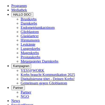
Programm
Mediathek
HALLO DOC!
Brustkrebs
Darmkrebs
Endometriumkarzinom
Glioblastom
Glasklartext
Hirntumoren
Leukämie
Lungenkrebs
Magenkrebs
Prostatakrebs
Metastasierter Darmkrebs
Kampagnen
YES!@WORK
Krebs braucht Kommunikation 2025
Digitalisierung tötet - Deinen Krebs!
Gemeinsam gegen Glioblastom
Partner
Partner
NGO
News
Speaker*innen