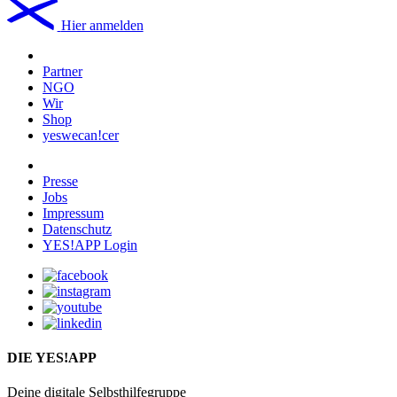
Hier anmelden
Partner
NGO
Wir
Shop
yeswecan!cer
Presse
Jobs
Impressum
Datenschutz
YES!APP Login
DIE YES!APP
Deine digitale Selbsthilfegruppe