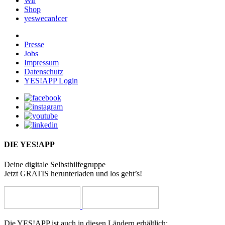
Wir
Shop
yeswecan!cer
Presse
Jobs
Impressum
Datenschutz
YES!APP Login
DIE YES!APP
Deine digitale Selbsthilfegruppe
Jetzt GRATIS herunterladen und los geht’s!
Die YES!APP ist auch in diesen Ländern erhältlich: