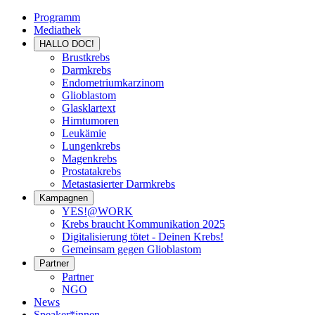
Programm
Mediathek
HALLO DOC!
Brustkrebs
Darmkrebs
Endometriumkarzinom
Glioblastom
Glasklartext
Hirntumoren
Leukämie
Lungenkrebs
Magenkrebs
Prostatakrebs
Metastasierter Darmkrebs
Kampagnen
YES!@WORK
Krebs braucht Kommunikation 2025
Digitalisierung tötet - Deinen Krebs!
Gemeinsam gegen Glioblastom
Partner
Partner
NGO
News
Speaker*innen