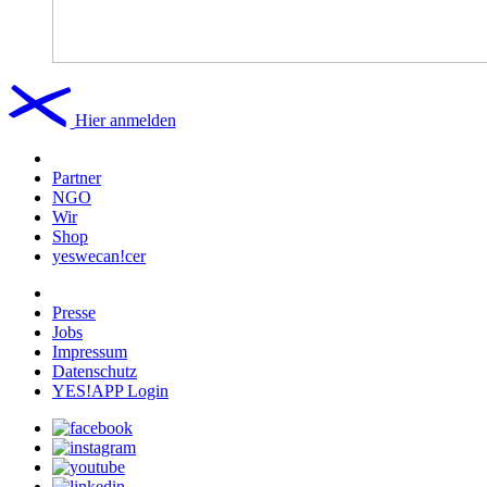
Hier anmelden
Partner
NGO
Wir
Shop
yeswecan!cer
Presse
Jobs
Impressum
Datenschutz
YES!APP Login