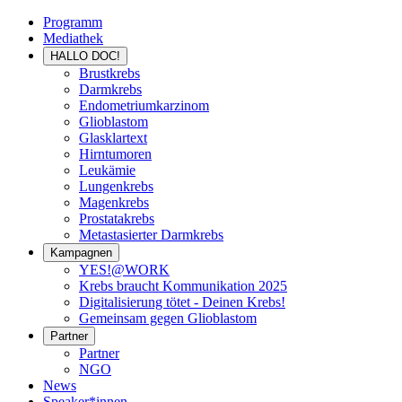
Programm
Mediathek
HALLO DOC!
Brustkrebs
Darmkrebs
Endometriumkarzinom
Glioblastom
Glasklartext
Hirntumoren
Leukämie
Lungenkrebs
Magenkrebs
Prostatakrebs
Metastasierter Darmkrebs
Kampagnen
YES!@WORK
Krebs braucht Kommunikation 2025
Digitalisierung tötet - Deinen Krebs!
Gemeinsam gegen Glioblastom
Partner
Partner
NGO
News
Speaker*innen