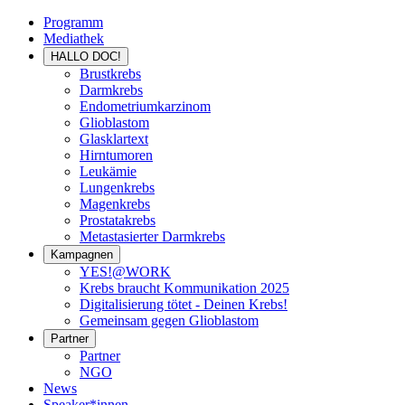
Programm
Mediathek
HALLO DOC!
Brustkrebs
Darmkrebs
Endometriumkarzinom
Glioblastom
Glasklartext
Hirntumoren
Leukämie
Lungenkrebs
Magenkrebs
Prostatakrebs
Metastasierter Darmkrebs
Kampagnen
YES!@WORK
Krebs braucht Kommunikation 2025
Digitalisierung tötet - Deinen Krebs!
Gemeinsam gegen Glioblastom
Partner
Partner
NGO
News
Speaker*innen