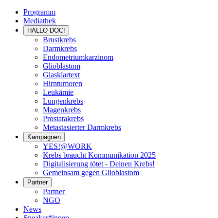
Programm
Mediathek
HALLO DOC!
Brustkrebs
Darmkrebs
Endometriumkarzinom
Glioblastom
Glasklartext
Hirntumoren
Leukämie
Lungenkrebs
Magenkrebs
Prostatakrebs
Metastasierter Darmkrebs
Kampagnen
YES!@WORK
Krebs braucht Kommunikation 2025
Digitalisierung tötet - Deinen Krebs!
Gemeinsam gegen Glioblastom
Partner
Partner
NGO
News
Speaker*innen