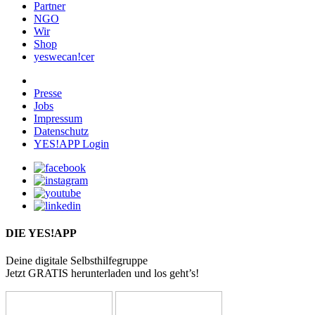
Partner
NGO
Wir
Shop
yeswecan!cer
Presse
Jobs
Impressum
Datenschutz
YES!APP Login
DIE YES!APP
Deine digitale Selbsthilfegruppe
Jetzt GRATIS herunterladen und los geht’s!