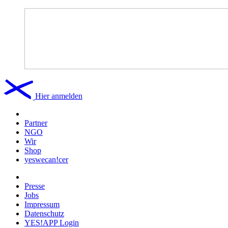
Hier anmelden
Partner
NGO
Wir
Shop
yeswecan!cer
Presse
Jobs
Impressum
Datenschutz
YES!APP Login