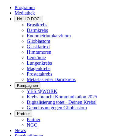
Programm
Mediathek
HALLO DOC!
Brustkrebs
Darmkrebs
Endometriumkarzinom
Glioblastom
Glasklartext
Hirntumoren
Leukämie
Lungenkrebs
Magenkrebs
Prostatakrebs
Metastasierter Darmkrebs
Kampagnen
YES!@WORK
Krebs braucht Kommunikation 2025
Digitalisierung tötet - Deinen Krebs!
Gemeinsam gegen Glioblastom
Partner
Partner
NGO
News
Speaker*innen