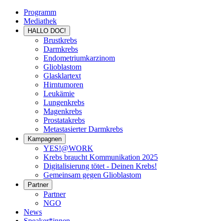
Programm
Mediathek
HALLO DOC!
Brustkrebs
Darmkrebs
Endometriumkarzinom
Glioblastom
Glasklartext
Hirntumoren
Leukämie
Lungenkrebs
Magenkrebs
Prostatakrebs
Metastasierter Darmkrebs
Kampagnen
YES!@WORK
Krebs braucht Kommunikation 2025
Digitalisierung tötet - Deinen Krebs!
Gemeinsam gegen Glioblastom
Partner
Partner
NGO
News
Speaker*innen