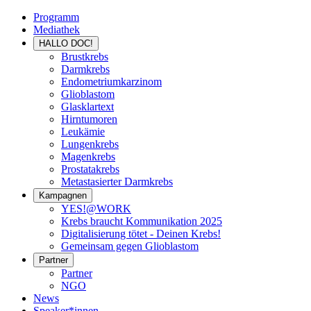
Programm
Mediathek
HALLO DOC!
Brustkrebs
Darmkrebs
Endometriumkarzinom
Glioblastom
Glasklartext
Hirntumoren
Leukämie
Lungenkrebs
Magenkrebs
Prostatakrebs
Metastasierter Darmkrebs
Kampagnen
YES!@WORK
Krebs braucht Kommunikation 2025
Digitalisierung tötet - Deinen Krebs!
Gemeinsam gegen Glioblastom
Partner
Partner
NGO
News
Speaker*innen