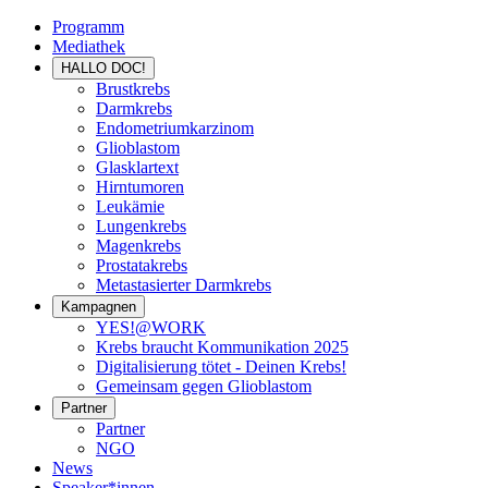
Programm
Mediathek
HALLO DOC!
Brustkrebs
Darmkrebs
Endometriumkarzinom
Glioblastom
Glasklartext
Hirntumoren
Leukämie
Lungenkrebs
Magenkrebs
Prostatakrebs
Metastasierter Darmkrebs
Kampagnen
YES!@WORK
Krebs braucht Kommunikation 2025
Digitalisierung tötet - Deinen Krebs!
Gemeinsam gegen Glioblastom
Partner
Partner
NGO
News
Speaker*innen