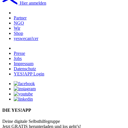
Hier anmelden
Partner
NGO
Wir
Shop
yeswecan!cer
Presse
Jobs
Impressum
Datenschutz
YES!APP Login
DIE YES!APP
Deine digitale Selbsthilfegruppe
Jetzt GRATIS herunterladen und los geht’s!