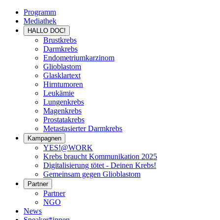
Programm
Mediathek
HALLO DOC!
Brustkrebs
Darmkrebs
Endometriumkarzinom
Glioblastom
Glasklartext
Hirntumoren
Leukämie
Lungenkrebs
Magenkrebs
Prostatakrebs
Metastasierter Darmkrebs
Kampagnen
YES!@WORK
Krebs braucht Kommunikation 2025
Digitalisierung tötet - Deinen Krebs!
Gemeinsam gegen Glioblastom
Partner
Partner
NGO
News
Speaker*innen