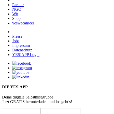
Partner
NGO
Wir
Shop
yeswecan!cer
Presse
Jobs
Impressum
Datenschutz
YES!APP Login
DIE YES!APP
Deine digitale Selbsthilfegruppe
Jetzt GRATIS herunterladen und los geht’s!