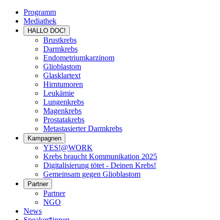
Programm
Mediathek
HALLO DOC!
Brustkrebs
Darmkrebs
Endometriumkarzinom
Glioblastom
Glasklartext
Hirntumoren
Leukämie
Lungenkrebs
Magenkrebs
Prostatakrebs
Metastasierter Darmkrebs
Kampagnen
YES!@WORK
Krebs braucht Kommunikation 2025
Digitalisierung tötet - Deinen Krebs!
Gemeinsam gegen Glioblastom
Partner
Partner
NGO
News
Speaker*innen