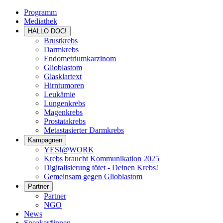
Programm
Mediathek
HALLO DOC!
Brustkrebs
Darmkrebs
Endometriumkarzinom
Glioblastom
Glasklartext
Hirntumoren
Leukämie
Lungenkrebs
Magenkrebs
Prostatakrebs
Metastasierter Darmkrebs
Kampagnen
YES!@WORK
Krebs braucht Kommunikation 2025
Digitalisierung tötet - Deinen Krebs!
Gemeinsam gegen Glioblastom
Partner
Partner
NGO
News
Speaker*innen