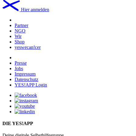
Hier anmelden
Partner
NGO
Wir
Shop
yeswecan!cer
Presse
Jobs
Impressum
Datenschutz
YES!APP Login
DIE YES!APP
Deine digitale Selbsthilfegruppe