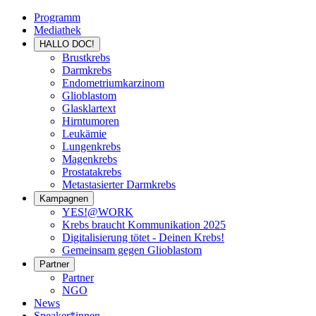
Programm
Mediathek
HALLO DOC!
Brustkrebs
Darmkrebs
Endometriumkarzinom
Glioblastom
Glasklartext
Hirntumoren
Leukämie
Lungenkrebs
Magenkrebs
Prostatakrebs
Metastasierter Darmkrebs
Kampagnen
YES!@WORK
Krebs braucht Kommunikation 2025
Digitalisierung tötet - Deinen Krebs!
Gemeinsam gegen Glioblastom
Partner
Partner
NGO
News
Speaker*innen