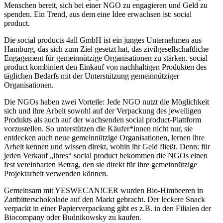
Menschen bereit, sich bei einer NGO zu engagieren und Geld zu
spenden. Ein Trend, aus dem eine Idee erwachsen ist: social
product.
Die social products 4all GmbH ist ein junges Unternehmen aus
Hamburg, das sich zum Ziel gesetzt hat, das zivilgesellschaftliche
Engagement für gemeinnützige Organisationen zu stärken. social
product kombiniert den Einkauf von nachhaltigen Produkten des
täglichen Bedarfs mit der Unterstützung gemeinnütziger
Organisationen.
Die NGOs haben zwei Vorteile: Jede NGO nutzt die Möglichkeit
sich und ihre Arbeit sowohl auf der Verpackung des jeweiligen
Produkts als auch auf der wachsenden social product-Plattform
vorzustellen. So unterstützen die Käufer*innen nicht nur, sie
entdecken auch neue gemeinnützige Organisationen, lernen ihre
Arbeit kennen und wissen direkt, wohin ihr Geld fließt. Denn: für
jeden Verkauf „ihres“ social product bekommen die NGOs einen
fest vereinbarten Betrag, den sie direkt für ihre gemeinnützige
Projektarbeit verwenden können.
Gemeinsam mit YESWECAN!CER wurden Bio-Himbeeren in
Zartbitterschokolade auf den Markt gebracht. Der leckere Snack
verpackt in einer Papierverpackung gibt es z.B. in den Filialen der
Biocompany oder Budnikowsky zu kaufen.