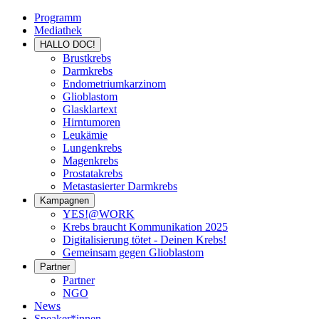
Programm
Mediathek
HALLO DOC!
Brustkrebs
Darmkrebs
Endometriumkarzinom
Glioblastom
Glasklartext
Hirntumoren
Leukämie
Lungenkrebs
Magenkrebs
Prostatakrebs
Metastasierter Darmkrebs
Kampagnen
YES!@WORK
Krebs braucht Kommunikation 2025
Digitalisierung tötet - Deinen Krebs!
Gemeinsam gegen Glioblastom
Partner
Partner
NGO
News
Speaker*innen