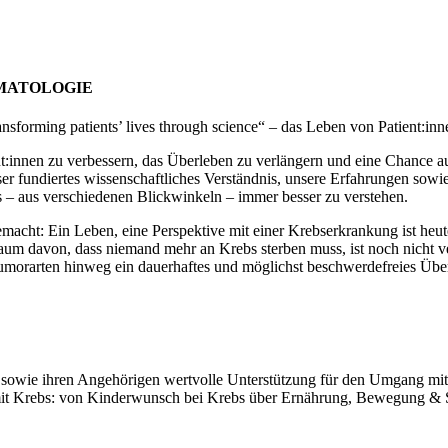
ÄMATOLOGIE
nsforming patients’ lives through science“ – das Leben von Patient:in
ient:innen zu verbessern, das Überleben zu verlängern und eine Chance 
r fundiertes wissenschaftliches Verständnis, unsere Erfahrungen sowi
s – aus verschiedenen Blickwinkeln – immer besser zu verstehen.
gemacht: Ein Leben, eine Perspektive mit einer Krebserkrankung ist 
aum davon, dass niemand mehr an Krebs sterben muss, ist noch nicht ver
Tumorarten hinweg ein dauerhaftes und möglichst beschwerdefreies Übe
 sowie ihren Angehörigen wertvolle Unterstützung für den Umgang mit
 mit Krebs: von Kinderwunsch bei Krebs über Ernährung, Bewegung & 