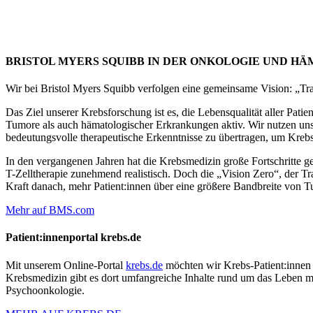
BRISTOL MYERS SQUIBB IN DER ONKOLOGIE UND H
Wir bei Bristol Myers Squibb verfolgen eine gemeinsame Vision: „Tra
Das Ziel unserer Krebsforschung ist es, die Lebensqualität aller Pat
Tumore als auch hämatologischer Erkrankungen aktiv. Wir nutzen unse
bedeutungsvolle therapeutische Erkenntnisse zu übertragen, um Kreb
In den vergangenen Jahren hat die Krebsmedizin große Fortschritte 
T-Zelltherapie zunehmend realistisch. Doch die „Vision Zero“, der Tr
Kraft danach, mehr Patient:innen über eine größere Bandbreite von 
Mehr auf BMS.com
Patient:innenportal krebs.de
Mit unserem Online-Portal
krebs.de
möchten wir Krebs-Patient:innen
Krebsmedizin gibt es dort umfangreiche Inhalte rund um das Leben
Psychoonkologie.