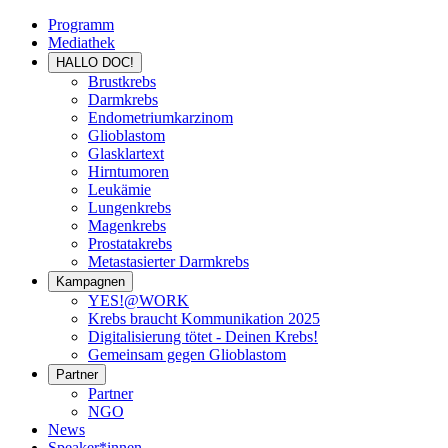
Programm
Mediathek
HALLO DOC!
Brustkrebs
Darmkrebs
Endometriumkarzinom
Glioblastom
Glasklartext
Hirntumoren
Leukämie
Lungenkrebs
Magenkrebs
Prostatakrebs
Metastasierter Darmkrebs
Kampagnen
YES!@WORK
Krebs braucht Kommunikation 2025
Digitalisierung tötet - Deinen Krebs!
Gemeinsam gegen Glioblastom
Partner
Partner
NGO
News
Speaker*innen