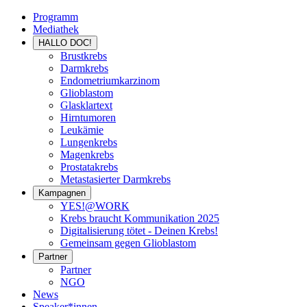
Programm
Mediathek
HALLO DOC!
Brustkrebs
Darmkrebs
Endometriumkarzinom
Glioblastom
Glasklartext
Hirntumoren
Leukämie
Lungenkrebs
Magenkrebs
Prostatakrebs
Metastasierter Darmkrebs
Kampagnen
YES!@WORK
Krebs braucht Kommunikation 2025
Digitalisierung tötet - Deinen Krebs!
Gemeinsam gegen Glioblastom
Partner
Partner
NGO
News
Speaker*innen