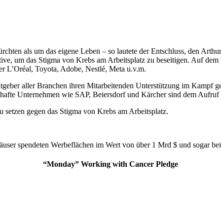
rchten als um das eigene Leben – so lautete der Entschluss, den Arth
tive, um das Stigma von Krebs am Arbeitsplatz zu beseitigen. Auf dem 
er L’Oréal, Toyota, Adobe, Nestlé, Meta u.v.m.
tgeber aller Branchen ihren Mitarbeitenden Unterstützung im Kampf g
afte Unternehmen wie SAP, Beiersdorf und Kärcher sind dem Aufruf ber
zu setzen gegen das Stigma von Krebs am Arbeitsplatz.
user spendeten Werbeflächen im Wert von über 1 Mrd $ und sogar beim
“Monday” Working with Cancer Pledge