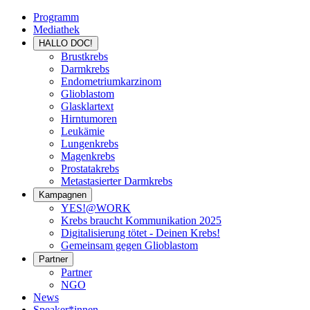
Programm
Mediathek
HALLO DOC!
Brustkrebs
Darmkrebs
Endometriumkarzinom
Glioblastom
Glasklartext
Hirntumoren
Leukämie
Lungenkrebs
Magenkrebs
Prostatakrebs
Metastasierter Darmkrebs
Kampagnen
YES!@WORK
Krebs braucht Kommunikation 2025
Digitalisierung tötet - Deinen Krebs!
Gemeinsam gegen Glioblastom
Partner
Partner
NGO
News
Speaker*innen