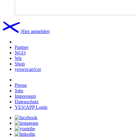
Hier anmelden
Partner
NGO
Wir
Shop
yeswecan!cer
Presse
Jobs
Impressum
Datenschutz
YES!APP Login