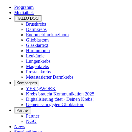
Programm
Mediathek
HALLO DOC!
Brustkrebs
Darmkrebs
Endometriumkarzinom
Glioblastom
Glasklartext
Hirntumoren
Leukämie
Lungenkrebs
Magenkrebs
Prostatakrebs
Metastasierter Darmkrebs
Kampagnen
YES!@WORK
Krebs braucht Kommunikation 2025
Digitalisierung tötet - Deinen Krebs!
Gemeinsam gegen Glioblastom
Partner
Partner
NGO
News
Speaker*innen