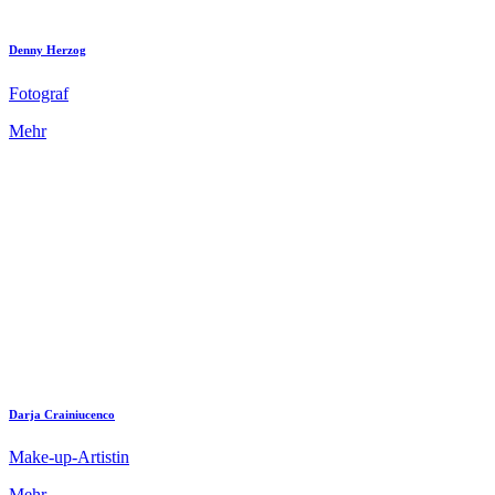
Denny Herzog
Fotograf
Mehr
Darja Crainiucenco
Make-up-Artistin
Mehr