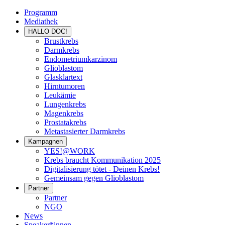
Programm
Mediathek
HALLO DOC!
Brustkrebs
Darmkrebs
Endometriumkarzinom
Glioblastom
Glasklartext
Hirntumoren
Leukämie
Lungenkrebs
Magenkrebs
Prostatakrebs
Metastasierter Darmkrebs
Kampagnen
YES!@WORK
Krebs braucht Kommunikation 2025
Digitalisierung tötet - Deinen Krebs!
Gemeinsam gegen Glioblastom
Partner
Partner
NGO
News
Speaker*innen