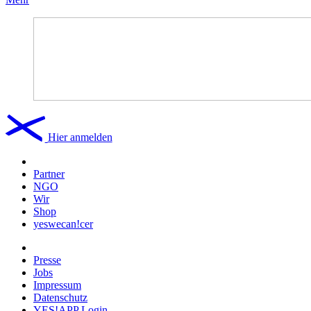
Hier anmelden
Partner
NGO
Wir
Shop
yeswecan!cer
Presse
Jobs
Impressum
Datenschutz
YES!APP Login