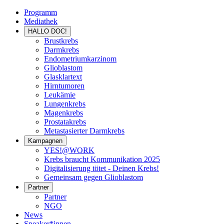
Programm
Mediathek
HALLO DOC!
Brustkrebs
Darmkrebs
Endometriumkarzinom
Glioblastom
Glasklartext
Hirntumoren
Leukämie
Lungenkrebs
Magenkrebs
Prostatakrebs
Metastasierter Darmkrebs
Kampagnen
YES!@WORK
Krebs braucht Kommunikation 2025
Digitalisierung tötet - Deinen Krebs!
Gemeinsam gegen Glioblastom
Partner
Partner
NGO
News
Speaker*innen