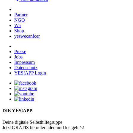
Partner
NGO
Wir
Shop
yeswecan!cer
Presse
Jobs
Impressum
Datenschutz
YES!APP Login
DIE YES!APP
Deine digitale Selbsthilfegruppe
Jetzt GRATIS herunterladen und los geht’s!