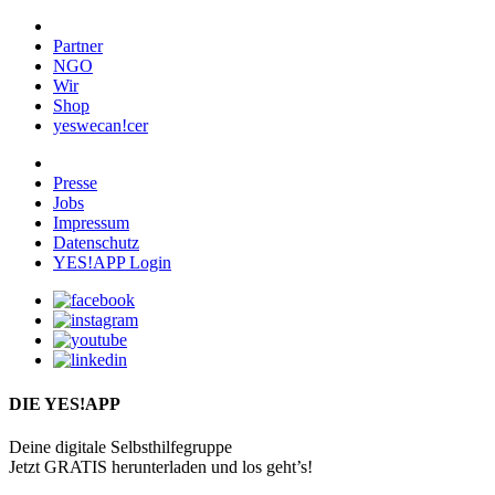
Partner
NGO
Wir
Shop
yeswecan!cer
Presse
Jobs
Impressum
Datenschutz
YES!APP Login
DIE YES!APP
Deine digitale Selbsthilfegruppe
Jetzt GRATIS herunterladen und los geht’s!