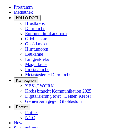
Programm
Mediathek
HALLO DOC!
Brustkrebs
Darmkrebs
Endometriumkarzinom
Glioblastom
Glasklartext
Hirntumoren
Leukämie
Lungenkrebs
Magenkrebs
Prostatakrebs
Metastasierter Darmkrebs
Kampagnen
YES!@WORK
Krebs braucht Kommunikation 2025
Digitalisierung tötet - Deinen Krebs!
Gemeinsam gegen Glioblastom
Partner
Partner
NGO
News
Speaker*innen