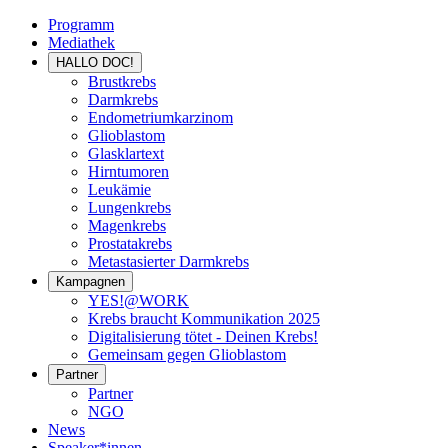
Programm
Mediathek
HALLO DOC!
Brustkrebs
Darmkrebs
Endometriumkarzinom
Glioblastom
Glasklartext
Hirntumoren
Leukämie
Lungenkrebs
Magenkrebs
Prostatakrebs
Metastasierter Darmkrebs
Kampagnen
YES!@WORK
Krebs braucht Kommunikation 2025
Digitalisierung tötet - Deinen Krebs!
Gemeinsam gegen Glioblastom
Partner
Partner
NGO
News
Speaker*innen