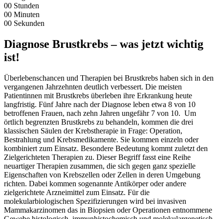
00
Stunden
00
Minuten
00
Sekunden
Diagnose Brustkrebs – was jetzt wichtig
ist!
Überlebenschancen und Therapien bei Brustkrebs haben sich in den
vergangenen Jahrzehnten deutlich verbessert. Die meisten
Patientinnen mit Brustkrebs überleben ihre Erkrankung heute
langfristig. Fünf Jahre nach der Diagnose leben etwa 8 von 10
betroffenen Frauen, nach zehn Jahren ungefähr 7 von 10. Um
örtlich begrenzten Brustkrebs zu behandeln, kommen die drei
klassischen Säulen der Krebstherapie in Frage: Operation,
Bestrahlung und Krebsmedikamente. Sie kommen einzeln oder
kombiniert zum Einsatz. Besondere Bedeutung kommt zuletzt den
Zielgerichteten Therapien zu. Dieser Begriff fasst eine Reihe
neuartiger Therapien zusammen, die sich gegen ganz spezielle
Eigenschaften von Krebszellen oder Zellen in deren Umgebung
richten. Dabei kommen sogenannte Antikörper oder andere
zielgerichtete Arzneimittel zum Einsatz. Für die
molekularbiologischen Spezifizierungen wird bei invasiven
Mammakarzinomen das in Biopsien oder Operationen entnommene
Gewebe histologisch, immunhistochemisch und molekulargenetisch