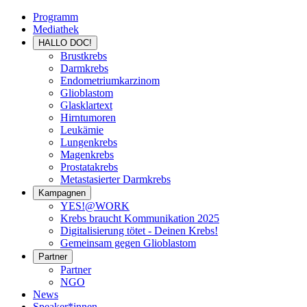
Programm
Mediathek
HALLO DOC!
Brustkrebs
Darmkrebs
Endometriumkarzinom
Glioblastom
Glasklartext
Hirntumoren
Leukämie
Lungenkrebs
Magenkrebs
Prostatakrebs
Metastasierter Darmkrebs
Kampagnen
YES!@WORK
Krebs braucht Kommunikation 2025
Digitalisierung tötet - Deinen Krebs!
Gemeinsam gegen Glioblastom
Partner
Partner
NGO
News
Speaker*innen